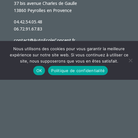
37 bis avenue Charles de Gaulle
13860 Peyrolles en Provence
04.42.54.05.48
06.72.91.67.83
contact@AutoEcoleConcept.fr
Nous utilisons des cookies pour vous garantir la meilleure
expérience sur notre site web. Si vous continuez à utiliser ce
HORAIRES BUREAU :
site, nous supposerons que vous en êtes satisfait.
Lundi : de 16h00 à 19h00
OK
Politique de confidentialité
Mardi : de 16h00 à 19h00
Mercredi : de 16h00 à 19h00
Jeudi : de 16h00 à 19h00
Vendredi : de 16h00 à 18h00
Samedi : de 10h00 à 12h00