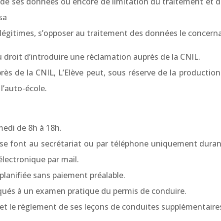
t de ses données ou encore de limitation du traitement et de 
sa
 légitimes, s’opposer au traitement des données le concern
u droit d’introduire une réclamation auprès de la CNIL.
ès de la CNIL, L’Elève peut, sous réserve de la production d
 l’auto-école.
medi de 8h à 18h.
 se font au secrétariat ou par téléphone uniquement durant
électronique par mail.
planifiée sans paiement préalable.
oqués à un examen pratique du permis de conduire.
on et le règlement de ses leçons de conduites supplémentaire