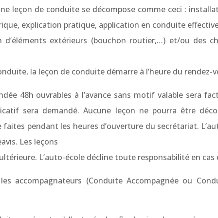
ne leçon de conduite se décompose comme ceci : installat
orique, explication pratique, application en conduite effectiv
 d’éléments extérieurs (bouchon routier,…) et/ou des c
duite, la leçon de conduite démarre à l’heure du rendez-vo
ée 48h ouvrables à l’avance sans motif valable sera fac
tificatif sera demandé. Aucune leçon ne pourra être dé
aites pendant les heures d’ouverture du secrétariat. L’aut
avis. Les leçons
térieure. L’auto-école décline toute responsabilité en cas d’
ole, les accompagnateurs (Conduite Accompagnée ou Condu