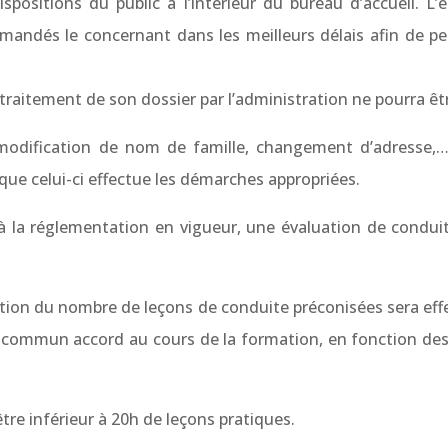
positions du public à l’intérieur du bureau d’accueil. 
emandés le concernant dans les meilleurs délais afin de pe
 traitement de son dossier par l’administration ne pourra êt
dification de nom de famille, changement d’adresse,…), l
 que celui-ci effectue les démarches appropriées.
a réglementation en vigueur, une évaluation de conduite 
ation du nombre de leçons de conduite préconisées sera effect
’un commun accord au cours de la formation, en fonction de
tre inférieur à 20h de leçons pratiques.