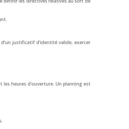
définir les directives relatives au sort de
ant.
’un justificatif d’identité valide, exercer
 les heures d’ouverture. Un planning est
s.